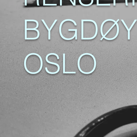
BYGDØY 
OSLO