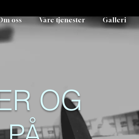
Om oss
Våre tjenester
Galleri
ER OG
 PÅ