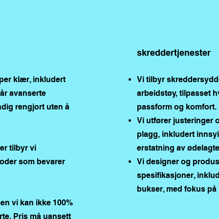
skreddertjenester
yper klær, inkludert
Vi tilbyr skreddersydd
Vår avanserte
arbeidstøy, tilpasset h
ndig rengjort uten å
passform og komfort.
Vi utfører justeringer
plagg, inkludert innsy
r tilbyr vi
erstatning av ødelagte
oder som bevarer
Vi designer og produse
spesifikasjoner, inklud
bukser, med fokus på kv
 men vi kan ikke 100%
orte. Pris må uansett